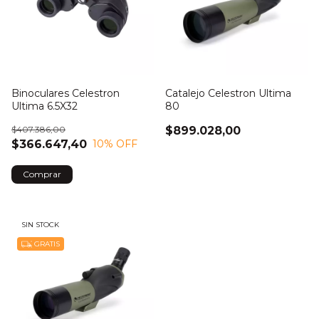
Binoculares Celestron
Catalejo Celestron Ultima
Ultima 6.5X32
80
$407.386,00
$899.028,00
$366.647,40
10
% OFF
Comprar
SIN STOCK
GRATIS