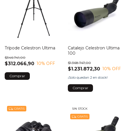
Trípode Celestron Ultima
Catalejo Celestron Ultima
100
$346.741,00
$1.368.747,00
$312.066,90
10
% OFF
$1.231.872,30
10
% OFF
¡Solo quedan
2
en stock!
GRATIS
SIN STOCK
GRATIS