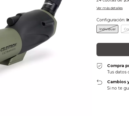
24
cuotas de
$5
Ver más detalles
Configuración:
I
Individual
Co
Compra p
Tus datos 
Cambios y
Si no te gu