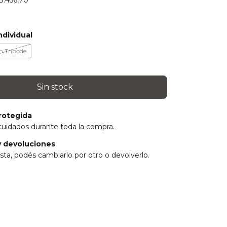
8.456,70
ndividual
n Trípode
rotegida
cuidados durante toda la compra.
 devoluciones
sta, podés cambiarlo por otro o devolverlo.