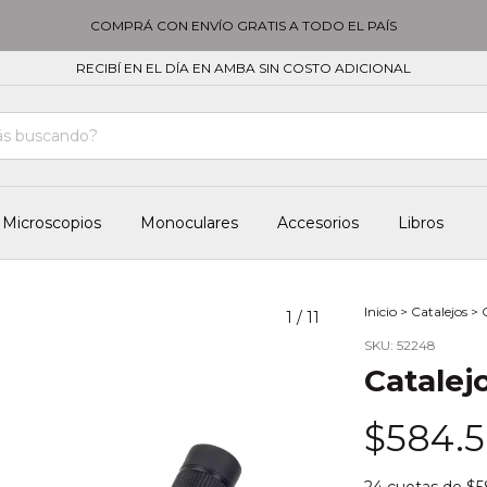
COMPRÁ CON ENVÍO GRATIS A TODO EL PAÍS
RECIBÍ EN EL DÍA EN AMBA SIN COSTO ADICIONAL
Microscopios
Monoculares
Accesorios
Libros
Inicio
>
Catalejos
>
1
/
11
SKU:
52248
Catalej
$584.5