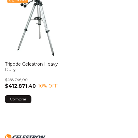
GRATIS
Trípode Celestron Heavy
Duty
$458.746,00
$412.871,40
10
% OFF