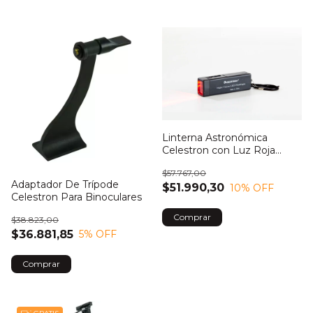
Linterna Astronómica
Celestron con Luz Roja
Regulable
$57.767,00
Adaptador De Trípode
$51.990,30
10
% OFF
Celestron Para Binoculares
$38.823,00
$36.881,85
5
% OFF