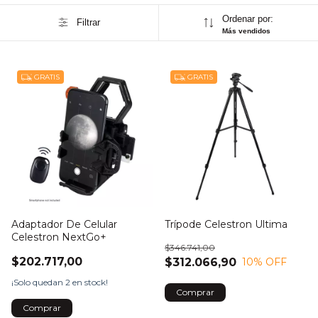
Ordenar por:
Filtrar
Más vendidos
GRATIS
GRATIS
Adaptador De Celular
Trípode Celestron Ultima
Celestron NextGo+
$346.741,00
$202.717,00
$312.066,90
10
% OFF
¡Solo quedan
2
en stock!