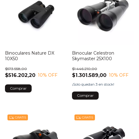
Binoculares Nature DX
Binocular Celestron
10X50
Skymaster 25X100
$573.558,00
$1.446.210,00
$516.202,20
$1.301.589,00
10
% OFF
10
% OFF
¡Solo quedan
3
en stock!
Comprar
GRATIS
GRATIS