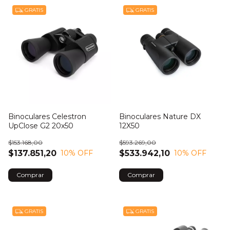
GRATIS
GRATIS
Binoculares Celestron
Binoculares Nature DX
UpClose G2 20x50
12X50
$153.168,00
$593.269,00
$137.851,20
$533.942,10
10
% OFF
10
% OFF
Comprar
GRATIS
GRATIS