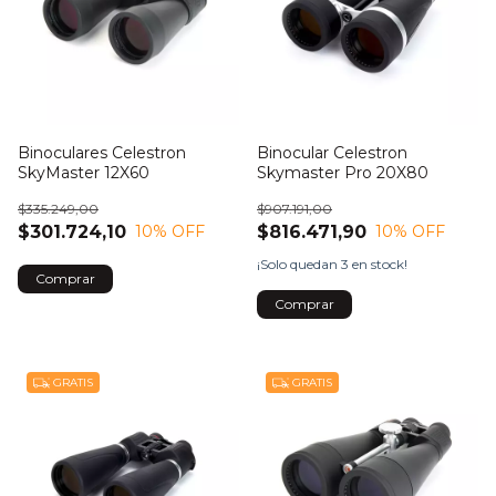
Binoculares Celestron
Binocular Celestron
SkyMaster 12X60
Skymaster Pro 20X80
$335.249,00
$907.191,00
$301.724,10
$816.471,90
10
% OFF
10
% OFF
¡Solo quedan
3
en stock!
GRATIS
GRATIS