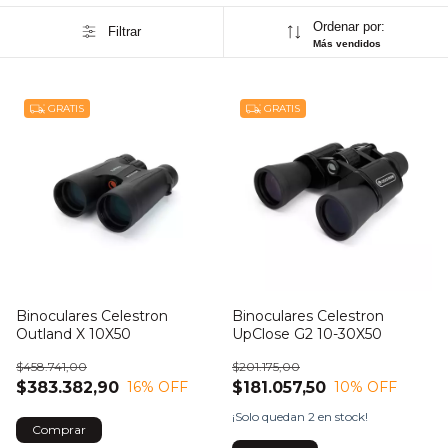
Ordenar por:
Filtrar
Más vendidos
GRATIS
GRATIS
Binoculares Celestron
Binoculares Celestron
Outland X 10X50
UpClose G2 10-30X50
$458.741,00
$201.175,00
$383.382,90
$181.057,50
16
% OFF
10
% OFF
¡Solo quedan
2
en stock!
Comprar