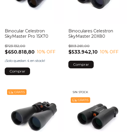
Binocular Celestron
Binoculares Celestron
SkyMaster Pro 15X70
SkyMaster 20X80
$723.132,00
$593.269,00
$650.818,80
$533.942,10
10
% OFF
10
% OFF
¡Solo quedan
4
en stock!
GRATIS
SIN STOCK
GRATIS