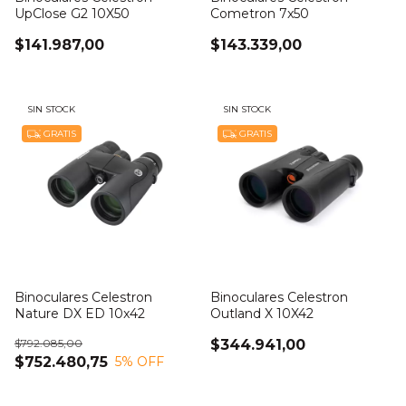
UpClose G2 10X50
Cometron 7x50
$141.987,00
$143.339,00
SIN STOCK
SIN STOCK
GRATIS
GRATIS
Binoculares Celestron
Binoculares Celestron
Nature DX ED 10x42
Outland X 10X42
$792.085,00
$344.941,00
$752.480,75
5
% OFF