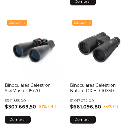
GRATIS
GRATIS
Binoculares Celestron
Binoculares Celestron
SkyMaster 15x70
Nature DX ED 10X50
$341.855,00
$1.017.072,00
$307.669,50
$661.096,80
10
% OFF
35
% OFF
Comprar