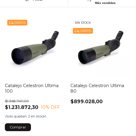
Más vendidos
GRATIS
SIN STOCK
GRATIS
Catalejo Celestron Ultima
Catalejo Celestron Ultima
100
80
$1.368.747,00
$899.028,00
$1.231.872,30
10
% OFF
¡Solo quedan
2
en stock!