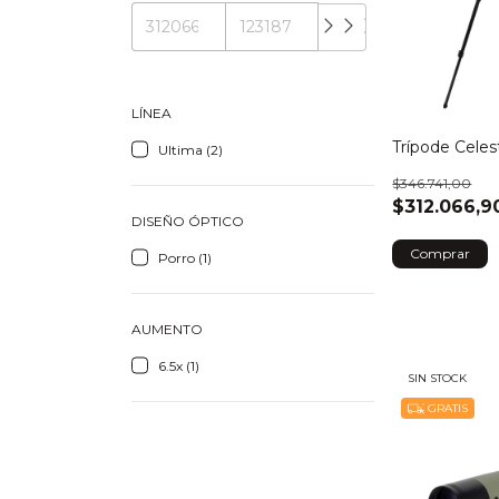
LÍNEA
Trípode Celes
Ultima (2)
$346.741,00
$312.066,9
DISEÑO ÓPTICO
Porro (1)
AUMENTO
6.5x (1)
SIN STOCK
GRATIS