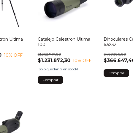
tron Ultima
Catalejo Celestron Ultima
Binoculares C
100
6.5X32
$1.368.747,00
$407.386,00
0
10
% OFF
$1.231.872,30
$366.647,4
10
% OFF
¡Solo quedan
2
en stock!
Comprar