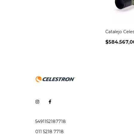
Catalejo Cele
$584.567,0
5491152187718
011 5218 7718