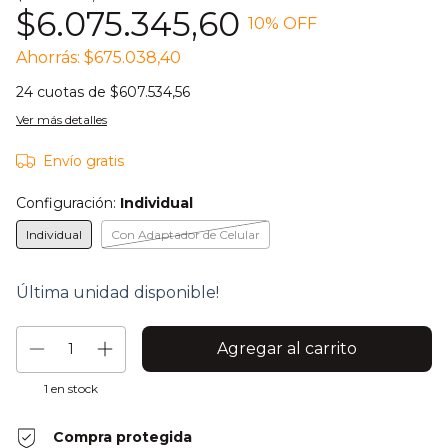
$6.075.345,60
10
% OFF
Ahorrás:
$675.038,40
24
cuotas de
$607.534,56
Ver más detalles
Envío gratis
Configuración:
Individual
Individual
Con Adaptador de Celular
Última unidad disponible!
1
en stock
Compra protegida