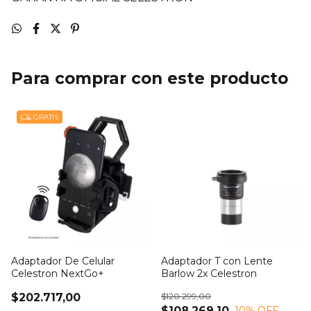
Para comprar con este producto
GRATIS
Adaptador De Celular
Adaptador T con Lente
Celestron NextGo+
Barlow 2x Celestron
$202.717,00
$120.299,00
$108.269,10
10
% OFF