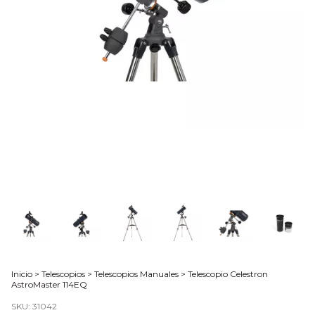
Inicio
>
Telescopios
>
Telescopios Manuales
>
Telescopio Celestron
AstroMaster 114EQ
SKU:
31042