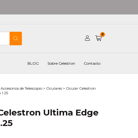
0
BLOG
Sobre Celestron
Contacto
Accesorios de Telescopio
>
Oculares
>
Ocular Celestron
1.25
Celestron Ultima Edge
.25