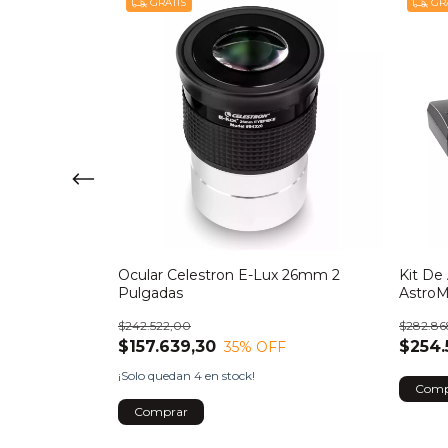
GRATIS
GRA
stron
Ocular Celestron E-Lux 26mm 2
Kit De
Pulgadas
AstroM
$242.522,00
$282.86
$157.639,30
$254.
F
35
% OFF
¡Solo quedan
4
en stock!