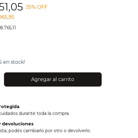
51,05
35
% OFF
965,95
8.765,11
5
en stock!
rotegida
cuidados durante toda la compra.
 devoluciones
sta, podés cambiarlo por otro o devolverlo.