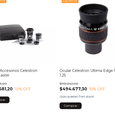
TIS
GRATIS
 Accesorios Celestron
Ocular Celestron Ultima Edg
aster
1.25
8,00
$761.042,00
581,20
$494.677,30
10
% OFF
35
% OFF
¡Solo quedan
5
en stock!