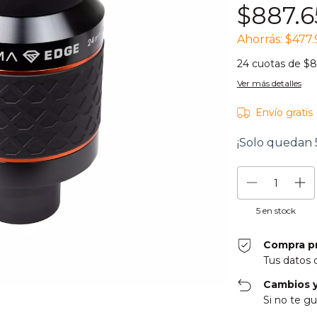
$887.6
Ahorrás:
$477.
24
cuotas de
$8
Ver más detalles
Envío gratis
¡Solo quedan
5
en stock
Compra p
Tus datos 
Cambios y
Si no te gu