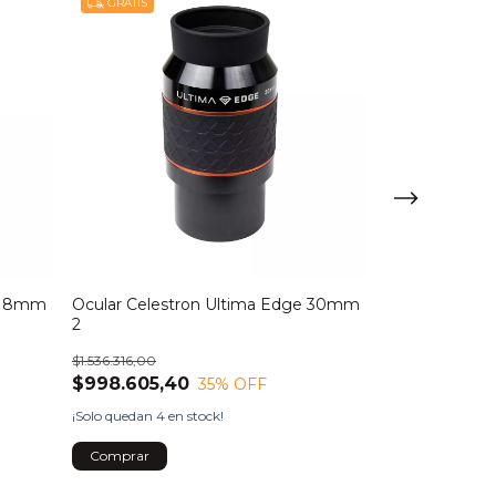
GRATIS
GRATIS
e 18mm
Ocular Celestron Ultima Edge 30mm
Ocular Celest
2
1.25
$1.536.316,00
$725.522,00
$998.605,40
$471.589,30
35
% OFF
¡Solo quedan
4
en stock!
¡Solo quedan
5
en 