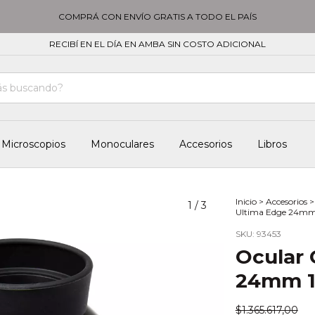
COMPRÁ CON ENVÍO GRATIS A TODO EL PAÍS
RECIBÍ EN EL DÍA EN AMBA SIN COSTO ADICIONAL
Microscopios
Monoculares
Accesorios
Libros
Inicio
>
Accesorios
>
1
/
3
Ultima Edge 24mm 
SKU:
93453
Ocular 
24mm 1
$1.365.617,00