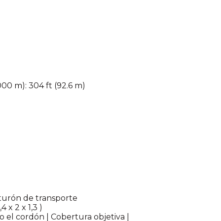
000 m): 304 ft (92.6 m)
nturón de transporte
x 2 x 1,3 )
o el cordón | Cobertura objetiva |