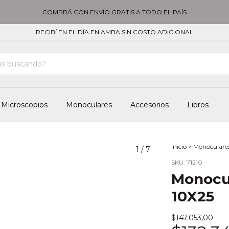
COMPRÁ CON ENVÍO GRATIS A TODO EL PAÍS
RECIBÍ EN EL DÍA EN AMBA SIN COSTO ADICIONAL
Microscopios
Monoculares
Accesorios
Libros
Inicio
>
Monoculare
1
/
7
SKU:
71210
Monocul
10X25
$147.053,00