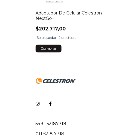
Adaptador De Celular Celestron
NextGo+
$202.717,00
¡Solo quedan
2
en stock!
5491152187718
011 5218 7718