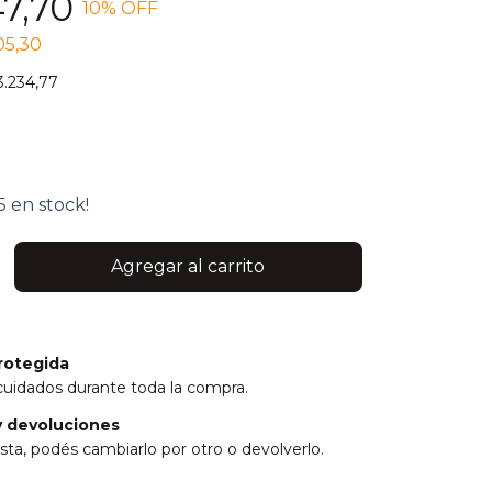
47,70
10
% OFF
05,30
3.234,77
5
en stock!
rotegida
cuidados durante toda la compra.
 devoluciones
sta, podés cambiarlo por otro o devolverlo.