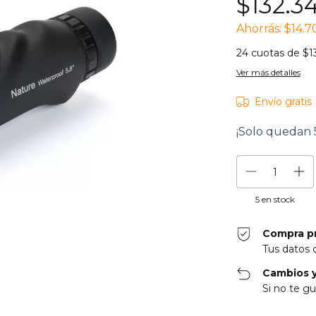
$132.3
Ahorrás:
$14.7
24
cuotas de
$1
Ver más detalles
Envío gratis
¡Solo quedan
5
en stock
Compra p
Tus datos 
Cambios y
Si no te gu