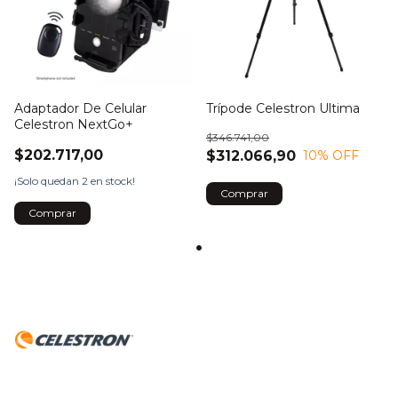
Adaptador De Celular
Trípode Celestron Ultima
Celestron NextGo+
$346.741,00
$202.717,00
$312.066,90
10
% OFF
¡Solo quedan
2
en stock!