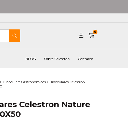
0
BLOG
Sobre Celestron
Contacto
>
Binoculares Astronómicos
>
Binoculares Celestron
50
ares Celestron Nature
10X50