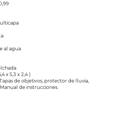
0,99
ulticapa
ta
e al agua
olchada
 x 5,3 x 2,4 )
 Tapas de objetivos, protector de lluvia,
 Manual de instrucciones.