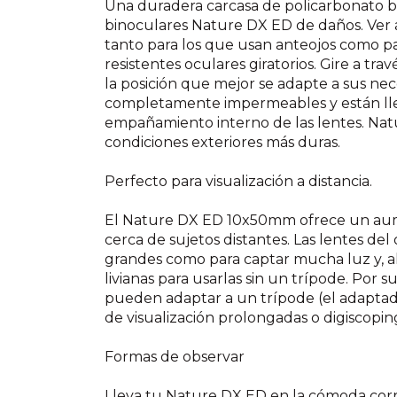
Una duradera carcasa de policarbonato 
binoculares Nature DX ED de daños. Ver
tanto para los que usan anteojos como par
resistentes oculares giratorios. Gire a tra
la posición que mejor se adapte a sus nec
completamente impermeables y están llen
empañamiento interno de las lentes. Natu
condiciones exteriores más duras.
Perfecto para visualización a distancia.
El Nature DX ED 10x50mm ofrece un aume
cerca de sujetos distantes. Las lentes de
grandes como para captar mucha luz y, a
livianas para usarlas sin un trípode. Por 
pueden adaptar a un trípode (el adaptad
de visualización prolongadas o digiscoping
Formas de observar
Lleva tu Nature DX ED en la cómoda corr