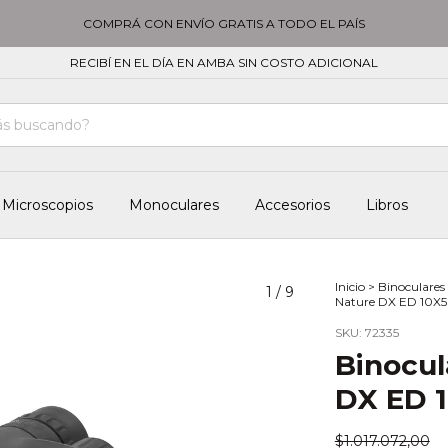
COMPRÁ CON ENVÍO GRATIS A TODO EL PAÍS
RECIBÍ EN EL DÍA EN AMBA SIN COSTO ADICIONAL
Microscopios
Monoculares
Accesorios
Libros
Inicio
>
Binoculares
1
/
9
Nature DX ED 10X
SKU:
72335
Binocul
DX ED 
$1.017.072,00