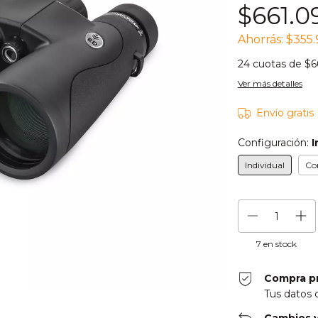
$661.0
Ahorrás:
$355.
24
cuotas de
$6
Ver más detalles
Envío gratis
Configuración:
I
Individual
Co
7
en stock
Compra p
Tus datos 