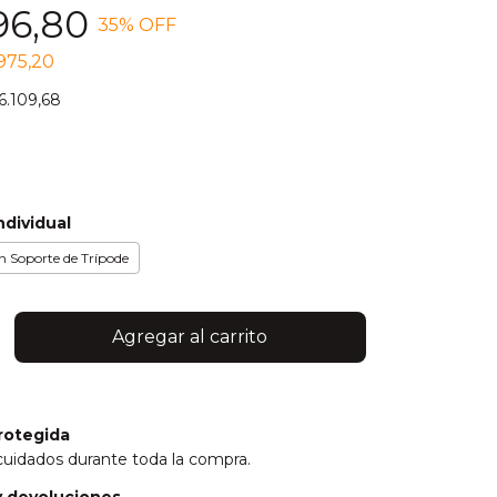
96,80
35
% OFF
975,20
6.109,68
ndividual
n Soporte de Trípode
rotegida
cuidados durante toda la compra.