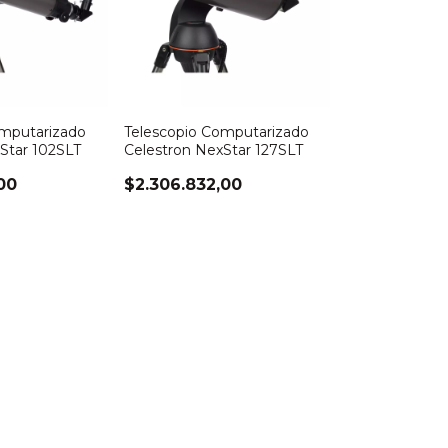
omputarizado
Telescopio Computarizado
Star 102SLT
Celestron NexStar 127SLT
00
$2.306.832,00